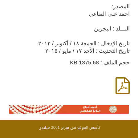
المصدر:
احمد علي المناعي
البـــلد : البحرين
تاريخ الإدخال : الجمعة ١٨ / أكتوبر / ٢٠١٣
تاريخ التحديث : الأحد ١٧ / مايو / ٢٠١٥
حجم الملف : 1375.68 KB
تأسس الموقع فى فبراير 2001 ميلادى