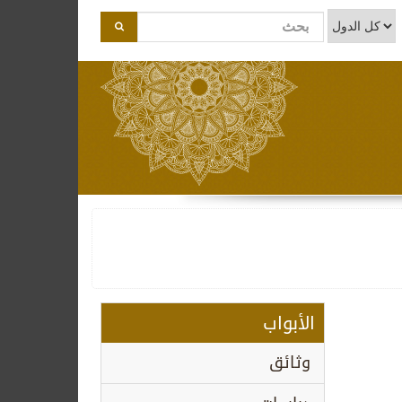
الأبواب
وثائق