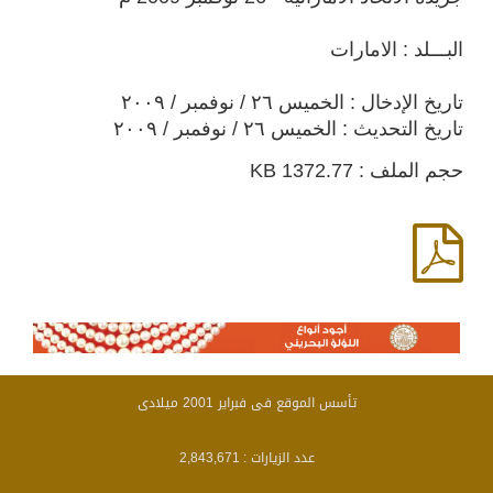
البـــلد : الامارات
تاريخ الإدخال : الخميس ٢٦ / نوفمبر / ٢٠٠٩
تاريخ التحديث : الخميس ٢٦ / نوفمبر / ٢٠٠٩
حجم الملف : 1372.77 KB
تأسس الموقع فى فبراير 2001 ميلادى
عدد الزيارات :
2,843,671