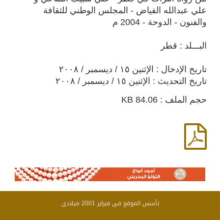
علي عبدالله الفياض - المجلس الوطني للثقافة
والفنون - الدوحة - 2004 م
البـــلد : قطر
تاريخ الإدخال : الإثنين ١٥ / ديسمبر / ٢٠٠٨
تاريخ التحديث : الإثنين ١٥ / ديسمبر / ٢٠٠٨
حجم الملف : 84.06 KB
تأسس الموقع فى فبراير 2001 ميلادى