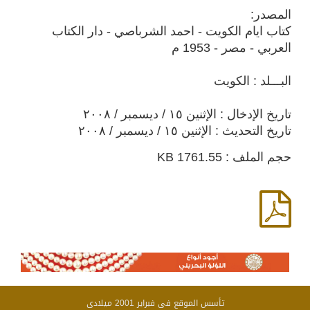
المصدر:
كتاب ايام الكويت - احمد الشرباصي - دار الكتاب
العربي - مصر - 1953 م
البـــلد : الكويت
تاريخ الإدخال : الإثنين ١٥ / ديسمبر / ٢٠٠٨
تاريخ التحديث : الإثنين ١٥ / ديسمبر / ٢٠٠٨
حجم الملف : 1761.55 KB
تأسس الموقع فى فبراير 2001 ميلادى