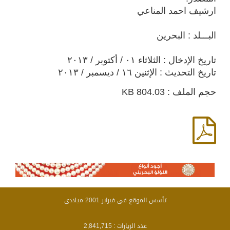
ارشيف احمد المناعي
البـــلد : البحرين
تاريخ الإدخال : الثلاثاء ٠١ / أكتوبر / ٢٠١٣
تاريخ التحديث : الإثنين ١٦ / ديسمبر / ٢٠١٣
حجم الملف : 804.03 KB
تأسس الموقع فى فبراير 2001 ميلادى
عدد الزيارات :
2,841,715