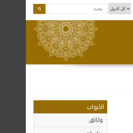
الأبواب
وثائق