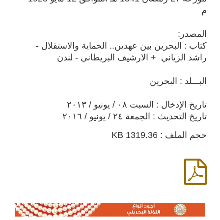
م
المصدر:
كتاب : البحرين بين عهدين.. الحماية والاستقلال -
راشد الزياني + الارشيف البريطاني - لندن
البـــلد : البحرين
تاريخ الإدخال : السبت ٠٨ / يونيو / ٢٠١٣
تاريخ التحديث : الجمعة ٢٤ / يونيو / ٢٠١٦
حجم الملف : 1319.36 KB