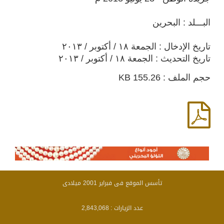
البـــلد : البحرين
تاريخ الإدخال : الجمعة ١٨ / أكتوبر / ٢٠١٣
تاريخ التحديث : الجمعة ١٨ / أكتوبر / ٢٠١٣
حجم الملف : 155.26 KB
تأسس الموقع فى فبراير 2001 ميلادى
عدد الزيارات :
2,843,068