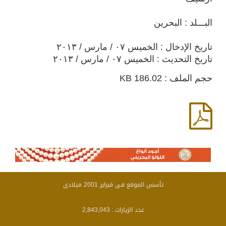
البـــلد : البحرين
تاريخ الإدخال : الخميس ٠٧ / مارس / ٢٠١٣
تاريخ التحديث : الخميس ٠٧ / مارس / ٢٠١٣
حجم الملف : 186.02 KB
تأسس الموقع فى فبراير 2001 ميلادى
عدد الزيارات :
2,843,043