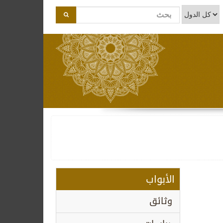
الأبواب
وثائق