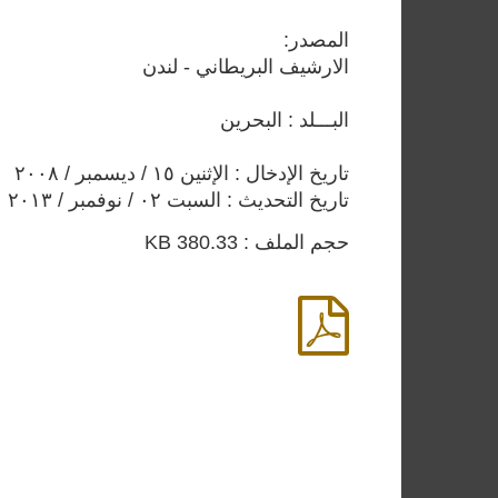
المصدر:
الارشيف البريطاني - لندن
البـــلد : البحرين
تاريخ الإدخال : الإثنين ١٥ / ديسمبر / ٢٠٠٨
تاريخ التحديث : السبت ٠٢ / نوفمبر / ٢٠١٣
حجم الملف : 380.33 KB