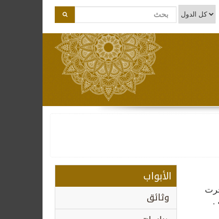
الأبواب
جرت
وثائق
.