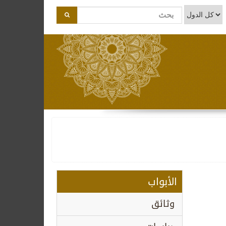
الأبواب
وثائق