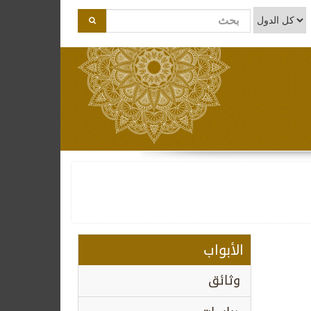
الأبواب
وثائق