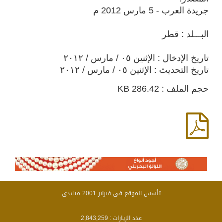
جريدة العرب - 5 مارس 2012 م
البـــلد : قطر
تاريخ الإدخال : الإثنين ٠٥ / مارس / ٢٠١٢
تاريخ التحديث : الإثنين ٠٥ / مارس / ٢٠١٢
حجم الملف : 286.42 KB
تأسس الموقع فى فبراير 2001 ميلادى
عدد الزيارات :
2,843,259