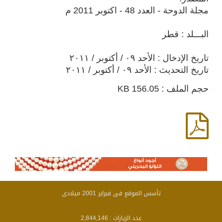
مجلة الدوحة - العدد 48 - اكتوبر 2011 م
البـــلد : قطر
تاريخ الإدخال : الأحد ٠٩ / أكتوبر / ٢٠١١
تاريخ التحديث : الأحد ٠٩ / أكتوبر / ٢٠١١
حجم الملف : 156.05 KB
تأسس الموقع فى فبراير 2001 ميلادى
عدد الزيارات :
2,844,146