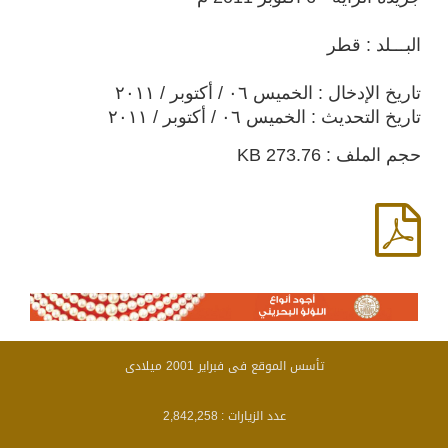
البـــلد : قطر
تاريخ الإدخال : الخميس ٠٦ / أكتوبر / ٢٠١١
تاريخ التحديث : الخميس ٠٦ / أكتوبر / ٢٠١١
حجم الملف : 273.76 KB
تأسس الموقع فى فبراير 2001 ميلادى
عدد الزيارات :
2,842,258