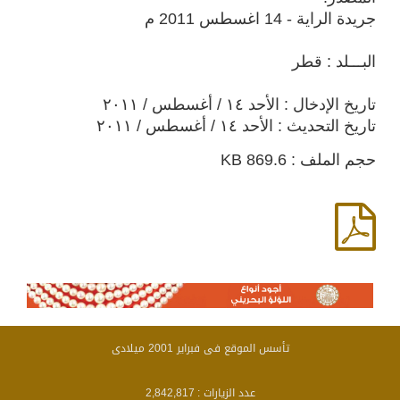
جريدة الراية - 14 اغسطس 2011 م
البـــلد : قطر
تاريخ الإدخال : الأحد ١٤ / أغسطس / ٢٠١١
تاريخ التحديث : الأحد ١٤ / أغسطس / ٢٠١١
حجم الملف : 869.6 KB
تأسس الموقع فى فبراير 2001 ميلادى
عدد الزيارات :
2,842,817