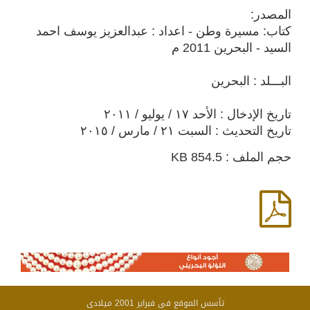
المصدر:
كتاب: مسيرة وطن - اعداد : عبدالعزيز يوسف احمد
السيد - البحرين 2011 م
البـــلد : البحرين
تاريخ الإدخال : الأحد ١٧ / يوليو / ٢٠١١
تاريخ التحديث : السبت ٢١ / مارس / ٢٠١٥
حجم الملف : 854.5 KB
تأسس الموقع فى فبراير 2001 ميلادى