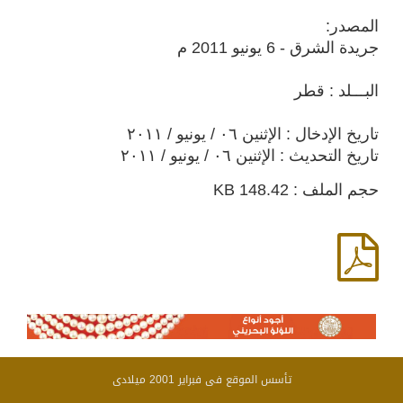
المصدر:
جريدة الشرق - 6 يونيو 2011 م
البـــلد : قطر
تاريخ الإدخال : الإثنين ٠٦ / يونيو / ٢٠١١
تاريخ التحديث : الإثنين ٠٦ / يونيو / ٢٠١١
حجم الملف : 148.42 KB
تأسس الموقع فى فبراير 2001 ميلادى