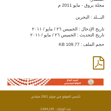
مجلة بروق - مايو 2011 م
البـــلد : البحرين
تاريخ الإدخال : الخميس ٢٦ / مايو / ٢٠١١
تاريخ التحديث : الخميس ٢٦ / مايو / ٢٠١١
حجم الملف : 109.77 KB
تأسس الموقع فى فبراير 2001 ميلادى
عدد الزيارات :
2,844,145