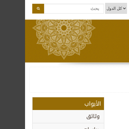
الأبواب
وثائق