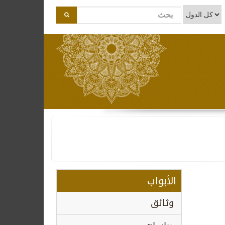
الأبواب
وثائق