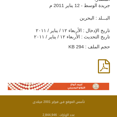
جريدة الوسط - 12 يناير 2011 م
البـــلد : البحرين
تاريخ الإدخال : الأربعاء ١٢ / يناير / ٢٠١١
تاريخ التحديث : الأربعاء ١٢ / يناير / ٢٠١١
حجم الملف : 294 KB
تأسس الموقع فى فبراير 2001 ميلادى
عدد الزيارات :
2,844,946