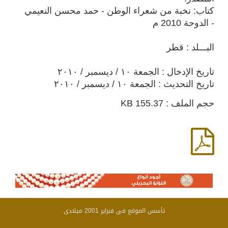
كتاب: نخبة من شعراء الوطن - حمد محسن النعيمي
- الدوحة 2010 م
البـــلد : قطر
تاريخ الإدخال : الجمعة ١٠ / ديسمبر / ٢٠١٠
تاريخ التحديث : الجمعة ١٠ / ديسمبر / ٢٠١٠
حجم الملف : 155.37 KB
تأسس الموقع فى فبراير 2001 ميلادى