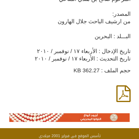
المصدر:
من ارشيف الباحث جلال الهارون
البـــلد : البحرين
تاريخ الإدخال : الأربعاء ١٧ / نوفمبر / ٢٠١٠
تاريخ التحديث : الأربعاء ١٧ / نوفمبر / ٢٠١٠
حجم الملف : 362.27 KB
تأسس الموقع فى فبراير 2001 ميلادى