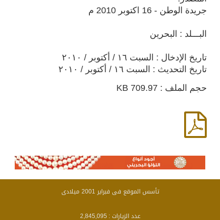
جريدة الوطن - 16 اكتوبر 2010 م
البـــلد : البحرين
تاريخ الإدخال : السبت ١٦ / أكتوبر / ٢٠١٠
تاريخ التحديث : السبت ١٦ / أكتوبر / ٢٠١٠
حجم الملف : 709.97 KB
تأسس الموقع فى فبراير 2001 ميلادى
عدد الزيارات :
2,845,095