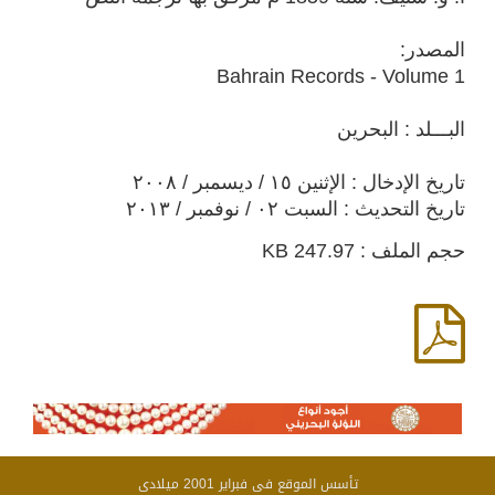
المصدر:
Bahrain Records - Volume 1
البـــلد : البحرين
تاريخ الإدخال : الإثنين ١٥ / ديسمبر / ٢٠٠٨
تاريخ التحديث : السبت ٠٢ / نوفمبر / ٢٠١٣
حجم الملف : 247.97 KB
تأسس الموقع فى فبراير 2001 ميلادى