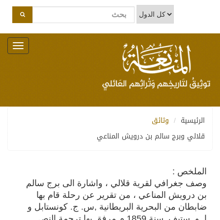
Toggle
navigation
الرئيسية
وثائق
قلالي وبرج سالم بن درويش المناعي
الملخص :
وصف جغرافي لقرية قلالي ، واشارة الى برج سالم
بن درويش المناعي ، من تقرير عن رحلة قام بها
ضابطان من البحرية البريطانية ,س. ج. كونستابل و
ا. و. ستيف. سنة 1859 م مرفق بها ترجمة النص