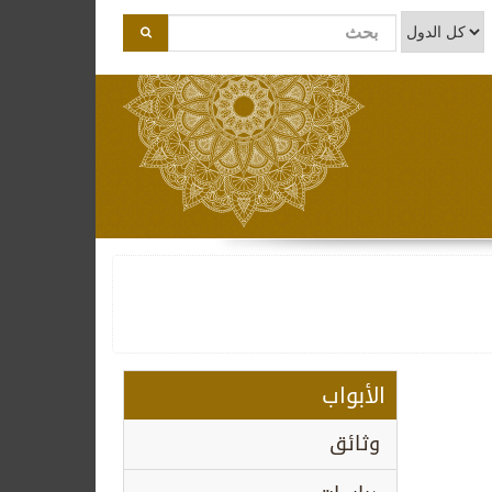
الأبواب
وثائق