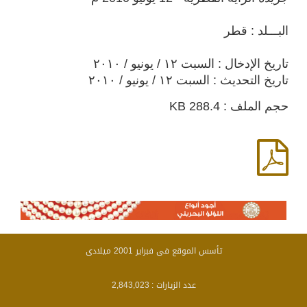
البـــلد : قطر
تاريخ الإدخال : السبت ١٢ / يونيو / ٢٠١٠
تاريخ التحديث : السبت ١٢ / يونيو / ٢٠١٠
حجم الملف : 288.4 KB
تأسس الموقع فى فبراير 2001 ميلادى
عدد الزيارات :
2,843,023