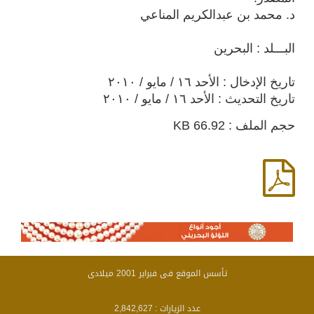
د. محمد بن عبدالكريم المناعي
البـــلد : البحرين
تاريخ الإدخال : الأحد ١٦ / مايو / ٢٠١٠
تاريخ التحديث : الأحد ١٦ / مايو / ٢٠١٠
حجم الملف : 66.92 KB
تأسس الموقع فى فبراير 2001 ميلادى
عدد الزيارات :
2,842,627