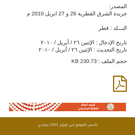
المصدر:
جريدة الشرق القطرية 26 و 27 ابريل 2010 م
البـــلد : قطر
تاريخ الإدخال : الإثنين ٢٦ / أبريل / ٢٠١٠
تاريخ التحديث : الإثنين ٢٦ / أبريل / ٢٠١٠
حجم الملف : 230.73 KB
تأسس الموقع فى فبراير 2001 ميلادى