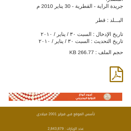
جريدة الراية - القطرية - 30 يناير 2010 م
البـــلد : قطر
تاريخ الإدخال : السبت ٣٠ / يناير / ٢٠١٠
تاريخ التحديث : السبت ٣٠ / يناير / ٢٠١٠
حجم الملف : 266.77 KB
تأسس الموقع فى فبراير 2001 ميلادى
عدد الزيارات :
2,843,879