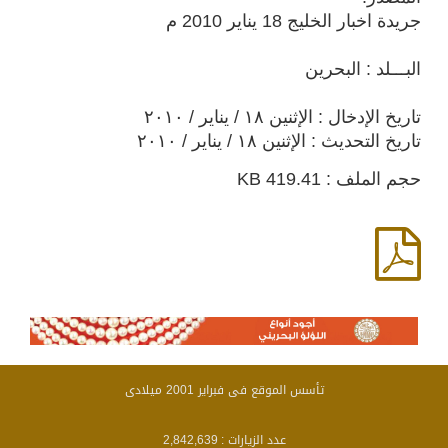
جريدة اخبار الخليج 18 يناير 2010 م
البـــلد : البحرين
تاريخ الإدخال : الإثنين ١٨ / يناير / ٢٠١٠
تاريخ التحديث : الإثنين ١٨ / يناير / ٢٠١٠
حجم الملف : 419.41 KB
تأسس الموقع فى فبراير 2001 ميلادى
عدد الزيارات :
2,842,639