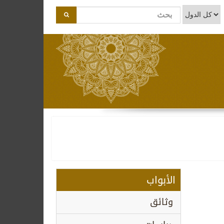
الأبواب
وثائق