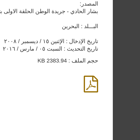
المصدر:
بشار الحادي - جريدة الوطن الحلقة الاولى بتاريخ 23 والثانية بتاريخ 24 يوني
البـــلد : البحرين
تاريخ الإدخال : الإثنين ١٥ / ديسمبر / ٢٠٠٨
تاريخ التحديث : السبت ٠٥ / مارس / ٢٠١٦
حجم الملف : 2383.94 KB