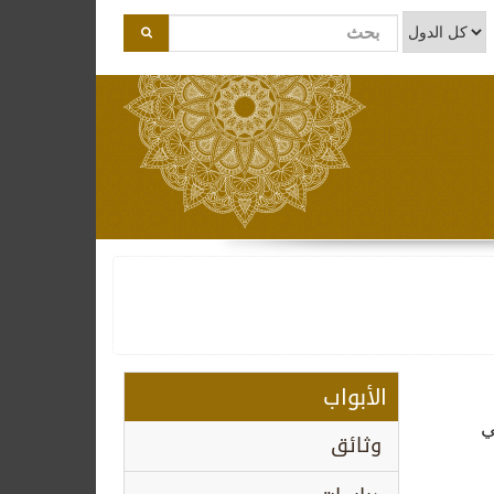
الأبواب
ي
وثائق