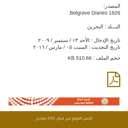
المصدر:
Belgrave Diaries 1926
البـــلد : البحرين
تاريخ الإدخال : الأحد ١٣ / سبتمبر / ٢٠٠٩
تاريخ التحديث : السبت ٠٥ / مارس / ٢٠١٦
حجم الملف : 510.66 KB
تأسس الموقع فى فبراير 2001 ميلادى