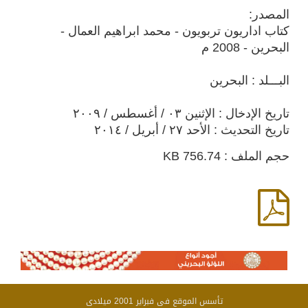
المصدر:
كتاب اداريون تربويون - محمد ابراهيم العمال -
البحرين - 2008 م
البـــلد : البحرين
تاريخ الإدخال : الإثنين ٠٣ / أغسطس / ٢٠٠٩
تاريخ التحديث : الأحد ٢٧ / أبريل / ٢٠١٤
حجم الملف : 756.74 KB
تأسس الموقع فى فبراير 2001 ميلادى