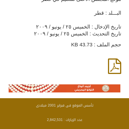
البـــلد : قطر
تاريخ الإدخال : الخميس ٢٥ / يونيو / ٢٠٠٩
تاريخ التحديث : الخميس ٢٥ / يونيو / ٢٠٠٩
حجم الملف : 43.73 KB
تأسس الموقع فى فبراير 2001 ميلادى
عدد الزيارات :
2,842,531