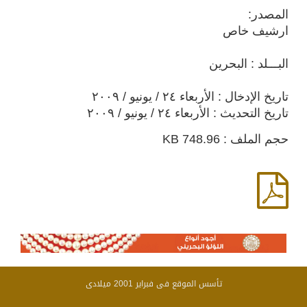
المصدر:
ارشيف خاص
البـــلد : البحرين
تاريخ الإدخال : الأربعاء ٢٤ / يونيو / ٢٠٠٩
تاريخ التحديث : الأربعاء ٢٤ / يونيو / ٢٠٠٩
حجم الملف : 748.96 KB
تأسس الموقع فى فبراير 2001 ميلادى