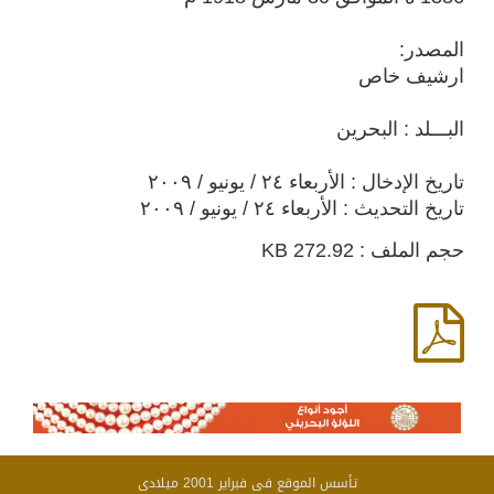
المصدر:
ارشيف خاص
البـــلد : البحرين
تاريخ الإدخال : الأربعاء ٢٤ / يونيو / ٢٠٠٩
تاريخ التحديث : الأربعاء ٢٤ / يونيو / ٢٠٠٩
حجم الملف : 272.92 KB
تأسس الموقع فى فبراير 2001 ميلادى