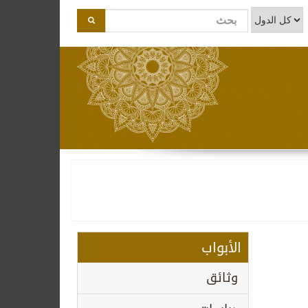
الأبواب
وثائق