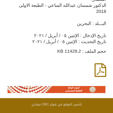
الدكتور شمسان عبدالله المناعي - الطبعة الاولى
2018
البـــلد : البحرين
تاريخ الإدخال : الإثنين ٠٥ / أبريل / ٢٠٢١
تاريخ التحديث : الإثنين ٠٥ / أبريل / ٢٠٢١
حجم الملف : 11429.2 KB
تأسس الموقع فى فبراير 2001 ميلادى