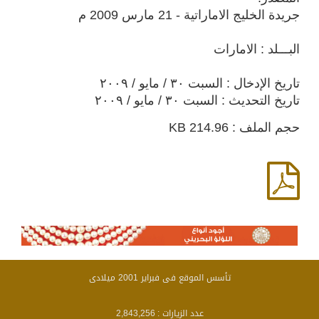
جريدة الخليج الاماراتية - 21 مارس 2009 م
البـــلد : الامارات
تاريخ الإدخال : السبت ٣٠ / مايو / ٢٠٠٩
تاريخ التحديث : السبت ٣٠ / مايو / ٢٠٠٩
حجم الملف : 214.96 KB
تأسس الموقع فى فبراير 2001 ميلادى
عدد الزيارات :
2,843,256