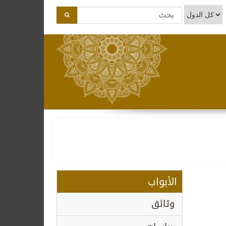
الأبواب
وثائق