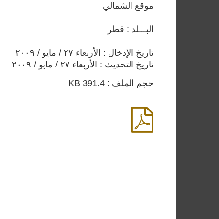
موقع الشمالي
البـــلد : قطر
تاريخ الإدخال : الأربعاء ٢٧ / مايو / ٢٠٠٩
تاريخ التحديث : الأربعاء ٢٧ / مايو / ٢٠٠٩
حجم الملف : 391.4 KB