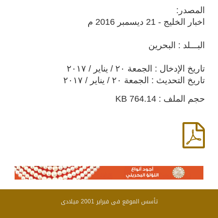
المصدر:
اخبار الخليج - 21 ديسمبر 2016 م
البـــلد : البحرين
تاريخ الإدخال : الجمعة ٢٠ / يناير / ٢٠١٧
تاريخ التحديث : الجمعة ٢٠ / يناير / ٢٠١٧
حجم الملف : 764.14 KB
تأسس الموقع فى فبراير 2001 ميلادى