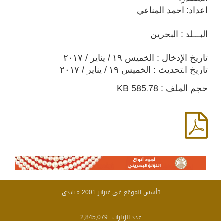
اعداد: احمد المناعي
البـــلد : البحرين
تاريخ الإدخال : الخميس ١٩ / يناير / ٢٠١٧
تاريخ التحديث : الخميس ١٩ / يناير / ٢٠١٧
حجم الملف : 585.78 KB
تأسس الموقع فى فبراير 2001 ميلادى
عدد الزيارات :
2,845,079