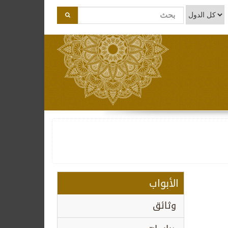
الأبواب
وثائق