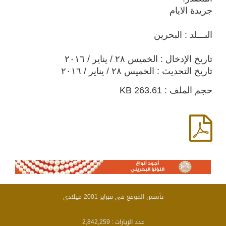
جريدة الايام
البـــلد : البحرين
تاريخ الإدخال : الخميس ٢٨ / يناير / ٢٠١٦
تاريخ التحديث : الخميس ٢٨ / يناير / ٢٠١٦
حجم الملف : 263.61 KB
تأسس الموقع فى فبراير 2001 ميلادى
عدد الزيارات :
2,842,259