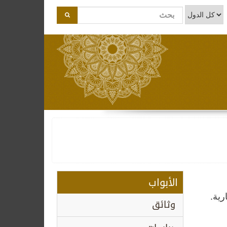
الأبواب
ية.
وثائق